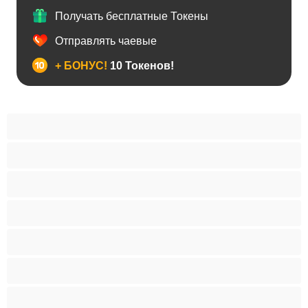
Получать бесплатные Токены
Отправлять чаевые
+ БОНУС!
10 Токенов!
BBW
Азиатки
Анал
Арабки
Беременность
Блондинки
Большие попы